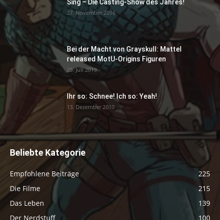
Sing – Die Casting-Show des Jahres!
27. November 2016
Bei der Macht von Grayskull: Mattel
released MotU-Origins Figuren
25. Juli 2019
Ihr so: Schnee! Ich so: Yeah!
13. Dezember 2010
Beliebte Kategorie
Empfohlene Beiträge
225
Die Filme
215
Das Leben
139
Der Nerdstuff
100