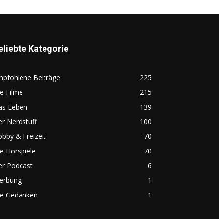
eliebte Kategorie
mpfohlene Beiträge
225
e Filme
215
as Leben
139
r Nerdstuff
100
bby & Freizeit
70
e Hörspiele
70
er Podcast
6
erbung
1
ie Gedanken
1