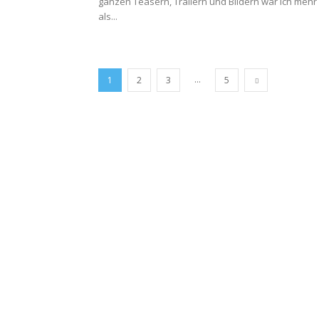
ganzen Teasern, Trailern und Bildern war ich mehr
als...
...
1
2
3
5