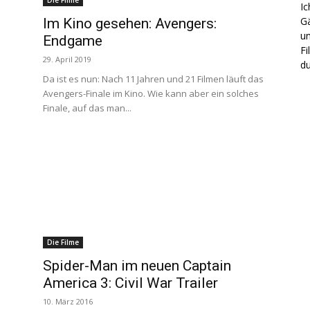
Die Filme
Ic
Gä
Im Kino gesehen: Avengers:
un
Endgame
Fi
29. April 2019
du
Da ist es nun: Nach 11 Jahren und 21 Filmen läuft das
Avengers-Finale im Kino. Wie kann aber ein solches
Finale, auf das man...
Die Filme
Spider-Man im neuen Captain
America 3: Civil War Trailer
10. März 2016