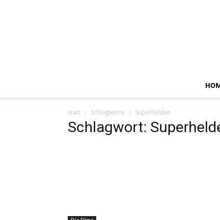
HO
Start
Schlagworte
Superhelden
Schlagwort: Superheld