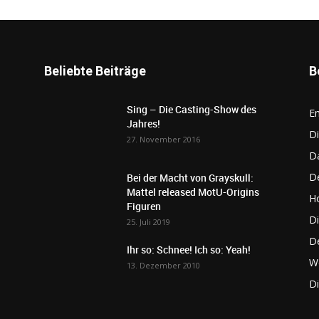
Beliebte Beiträge
B
Sing – Die Casting-Show des
E
Jahres!
Di
27. November 2016
D
De
Bei der Macht von Grayskull:
Mattel released MotU-Origins
Ho
Figuren
Di
25. Juli 2019
D
Ihr so: Schnee! Ich so: Yeah!
W
13. Dezember 2010
D