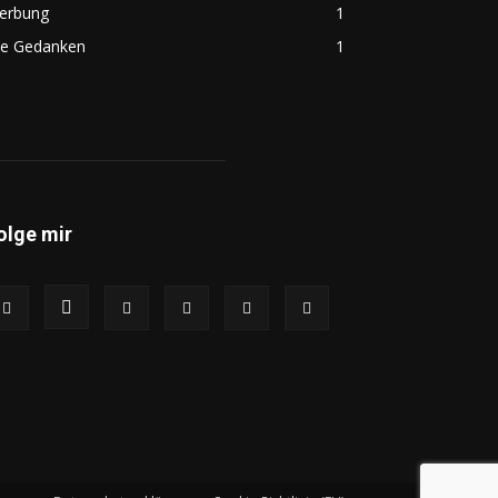
erbung
1
ie Gedanken
1
olge mir