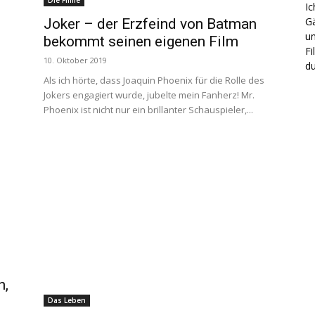
Die Filme
Ic
Gä
Joker – der Erzfeind von Batman
un
bekommt seinen eigenen Film
Fi
10. Oktober 2019
du
Als ich hörte, dass Joaquin Phoenix für die Rolle des
Jokers engagiert wurde, jubelte mein Fanherz! Mr.
Phoenix ist nicht nur ein brillanter Schauspieler,...
n,
Das Leben