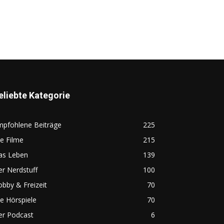
eliebte Kategorie
mpfohlene Beiträge
225
e Filme
215
as Leben
139
r Nerdstuff
100
bby & Freizeit
70
e Hörspiele
70
er Podcast
6