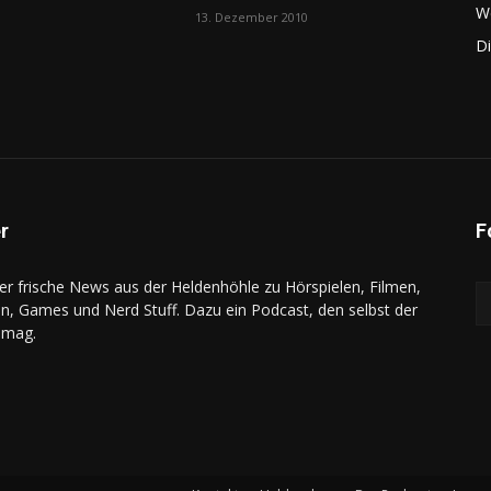
W
13. Dezember 2010
D
r
F
r frische News aus der Heldenhöhle zu Hörspielen, Filmen,
en, Games und Nerd Stuff. Dazu ein Podcast, den selbst der
 mag.