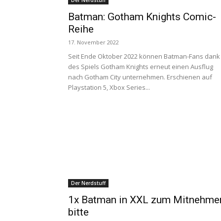
Der Nerdstuff
Batman: Gotham Knights Comic-
Reihe
17. November 2022
Seit Ende Oktober 2022 können Batman-Fans dank
des Spiels Gotham Knights erneut einen Ausflug
nach Gotham City unternehmen. Erschienen auf
Playstation 5, Xbox Series...
Der Nerdstuff
1x Batman in XXL zum Mitnehme
bitte