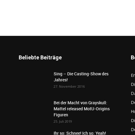
Beliebte Beiträge
B
Sing – Die Casting-Show des
E
Jahres!
Di
27. November 2016
D
De
Bei der Macht von Grayskull:
Mattel released MotU-Origins
Ho
Figuren
Di
25. Juli 2019
D
Ihr so: Schnee! Ich so: Yeah!