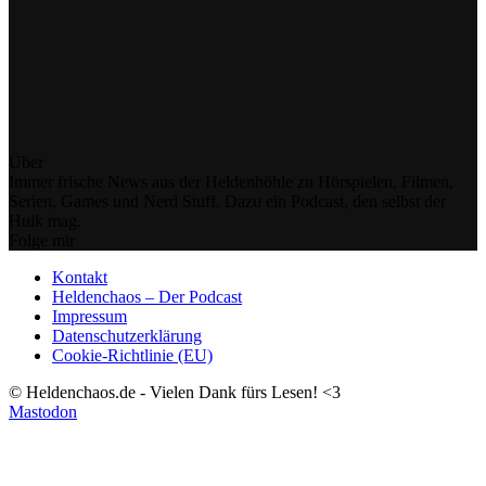
Über
Immer frische News aus der Heldenhöhle zu Hörspielen, Filmen,
Serien, Games und Nerd Stuff. Dazu ein Podcast, den selbst der
Hulk mag.
Folge mir
Kontakt
Heldenchaos – Der Podcast
Impressum
Datenschutzerklärung
Cookie-Richtlinie (EU)
© Heldenchaos.de - Vielen Dank fürs Lesen! <3
Mastodon