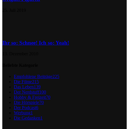
25. Juli 2019
Ihr so: Schnee! Ich so: Yeah!
13. Dezember 2010
Beliebte Kategorie
Empfohlene Beiträge
225
Die Filme
215
Das Leben
139
Der Nerdstuff
100
Hobby & Freizeit
70
Die Hörspiele
70
Der Podcast
6
Werbung
1
Die Gedanken
1