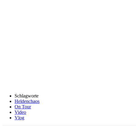
Schlagworte
Heldenchaos
On Tour
Video
Vlog