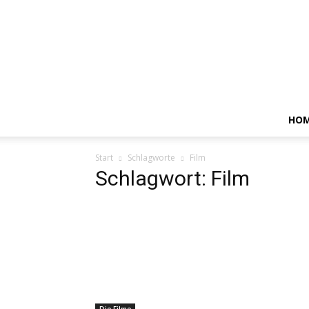
HO
Start
Schlagworte
Film
Schlagwort: Film