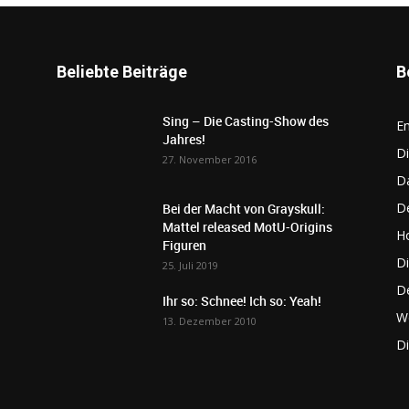
Beliebte Beiträge
B
Sing – Die Casting-Show des
E
Jahres!
Di
27. November 2016
D
De
Bei der Macht von Grayskull:
Mattel released MotU-Origins
Ho
Figuren
Di
25. Juli 2019
D
Ihr so: Schnee! Ich so: Yeah!
W
13. Dezember 2010
D