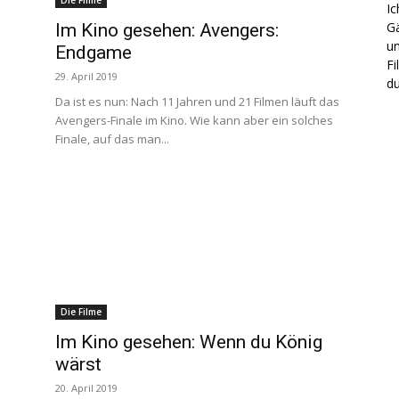
Die Filme
Ic
Gä
Im Kino gesehen: Avengers:
un
Endgame
Fi
29. April 2019
du
Da ist es nun: Nach 11 Jahren und 21 Filmen läuft das
Avengers-Finale im Kino. Wie kann aber ein solches
Finale, auf das man...
Die Filme
Im Kino gesehen: Wenn du König
wärst
20. April 2019