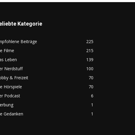
eliebte Kategorie
mpfohlene Beiträge
225
e Filme
215
as Leben
139
r Nerdstuff
100
bby & Freizeit
70
e Hörspiele
70
er Podcast
6
erbung
1
ie Gedanken
1