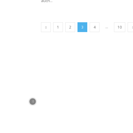
auch...
...
1
2
3
4
10