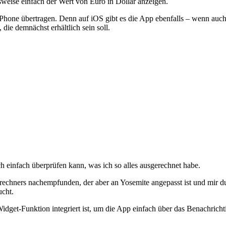
sweise einfach der Wert von Euro in Dollar anzeigen.
one übertragen. Denn auf iOS gibt es die App ebenfalls – wenn auch i
die demnächst erhältlich sein soll.
ch einfach überprüfen kann, was ich so alles ausgerechnet habe.
echners nachempfunden, der aber an Yosemite angepasst ist und mir dur
cht.
 Widget-Funktion integriert ist, um die App einfach über das Benachric