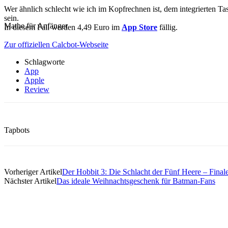
Wer ähnlich schlecht wie ich im Kopfrechnen ist, dem integrierten T
sein.
Mathe für Anfänger
In diesem Fall werden 4,49 Euro im
App Store
fällig.
Zur offiziellen Calcbot-Webseite
Schlagworte
App
Apple
Review
Teilen
Tapbots
Vorheriger Artikel
Der Hobbit 3: Die Schlacht der Fünf Heere – Finale
Nächster Artikel
Das ideale Weihnachtsgeschenk für Batman-Fans