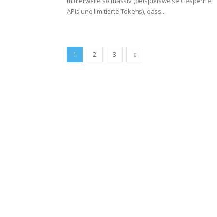
mittlerweile so massiv (beispielsweise Gesperrte
APIs und limitierte Tokens), dass...
1
2
3