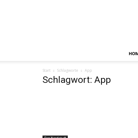
HO
Start
Schlagworte
App
Schlagwort: App