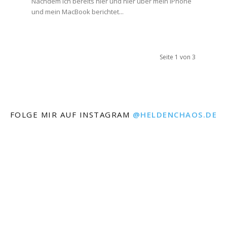
Nachdem ich bereits hier und hier über mein iPhone
und mein MacBook berichtet...
Seite 1 von 3
FOLGE MIR AUF INSTAGRAM
@HELDENCHAOS.DE