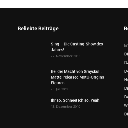
Beliebte Beiträge
B
Sing – Die Casting-Show des
E
Jahres!
Di
27. November 2016
D
De
Bei der Macht von Grayskull:
Mattel released MotU-Origins
Ho
Figuren
Di
25. Juli 2019
D
Ihr so: Schnee! Ich so: Yeah!
W
13. Dezember 2010
D