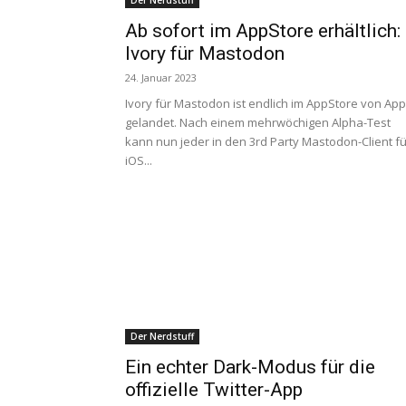
Der Nerdstuff
Ab sofort im AppStore erhältlich:
Ivory für Mastodon
24. Januar 2023
Ivory für Mastodon ist endlich im AppStore von App
gelandet. Nach einem mehrwöchigen Alpha-Test
kann nun jeder in den 3rd Party Mastodon-Client fü
iOS...
Der Nerdstuff
Ein echter Dark-Modus für die
offizielle Twitter-App