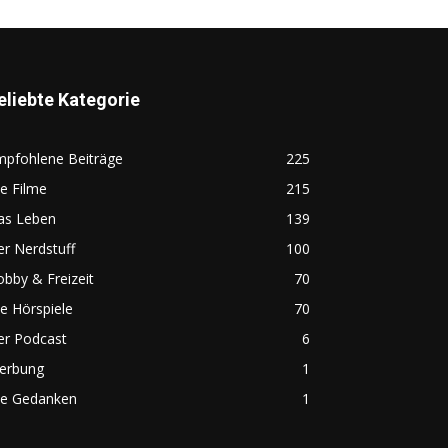
eliebte Kategorie
mpfohlene Beiträge
225
e Filme
215
as Leben
139
r Nerdstuff
100
bby & Freizeit
70
e Hörspiele
70
er Podcast
6
erbung
1
ie Gedanken
1