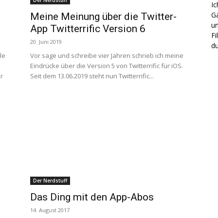
Der Nerdstuff
Ic
Gä
Meine Meinung über die Twitter-
un
App Twitterrific Version 6
Fi
20. Juni 2019
du
le
Vor sage und schreibe vier Jahren schrieb ich meine
Eindrücke über die Version 5 von Twitterrific für iOS.
r
Seit dem 13.06.2019 steht nun Twitterrific...
Der Nerdstuff
Das Ding mit den App-Abos
14. August 2017