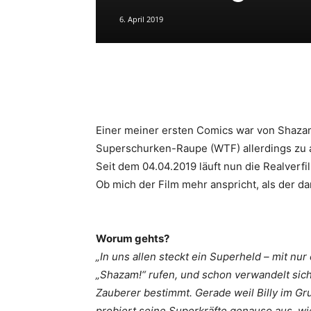
6. April 2019
Einer meiner ersten Comics war von Shazam
Superschurken-Raupe (WTF) allerdings zu ab
Seit dem 04.04.2019 läuft nun die Realverf
Ob mich der Film mehr anspricht, als der da
Worum gehts?
„In uns allen steckt ein Superheld – mit nu
„Shazam!“ rufen, und schon verwandelt sich
Zauberer bestimmt. Gerade weil Billy im Gru
probiert seine Superkräfte genauso aus, wi