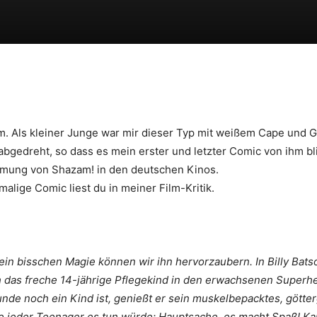
Teilen
. Als kleiner Junge war mir dieser Typ mit weißem Cape und G
gedreht, so dass es mein erster und letzter Comic von ihm bl
ilmung von Shazam! in den deutschen Kinos.
malige Comic liest du in meiner Film-Kritik.
r ein bisschen Magie können wir ihn hervorzaubern. In Billy Bats
 das freche 14-jährige Pflegekind in den erwachsenen Superhel
nde noch ein Kind ist, genießt er sein muskelbepacktes, götter
e jeder Teenager es tun würde: Hauptsache, es macht Spaß! Kan