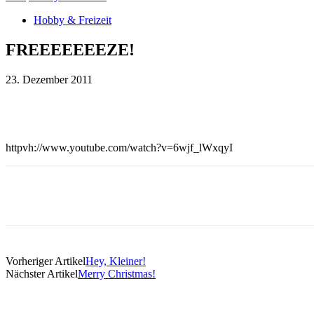
Hobby & Freizeit
FREEEEEEEZE!
23. Dezember 2011
Teilen
httpvh://www.youtube.com/watch?v=6wjf_lWxqyI
Teilen
Vorheriger Artikel
Hey, Kleiner!
Nächster Artikel
Merry Christmas!