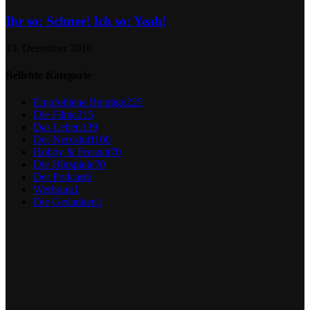
Ihr so: Schnee! Ich so: Yeah!
13. Dezember 2010
Beliebte Kategorie
Empfohlene Beiträge
225
Die Filme
215
Das Leben
139
Der Nerdstuff
100
Hobby & Freizeit
70
Die Hörspiele
70
Der Podcast
6
Werbung
1
Die Gedanken
1