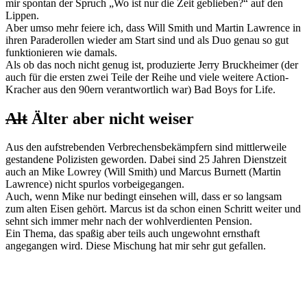
mir spontan der Spruch „Wo ist nur die Zeit geblieben?“ auf den
Lippen.
Aber umso mehr feiere ich, dass Will Smith und Martin Lawrence in
ihren Paraderollen wieder am Start sind und als Duo genau so gut
funktionieren wie damals.
Als ob das noch nicht genug ist, produzierte Jerry Bruckheimer (der
auch für die ersten zwei Teile der Reihe und viele weitere Action-
Kracher aus den 90ern verantwortlich war) Bad Boys for Life.
Alt
Älter aber nicht weiser
Aus den aufstrebenden Verbrechensbekämpfern sind mittlerweile
gestandene Polizisten geworden. Dabei sind 25 Jahren Dienstzeit
auch an Mike Lowrey (Will Smith) und Marcus Burnett (Martin
Lawrence) nicht spurlos vorbeigegangen.
Auch, wenn Mike nur bedingt einsehen will, dass er so langsam
zum alten Eisen gehört. Marcus ist da schon einen Schritt weiter und
sehnt sich immer mehr nach der wohlverdienten Pension.
Ein Thema, das spaßig aber teils auch ungewohnt ernsthaft
angegangen wird. Diese Mischung hat mir sehr gut gefallen.