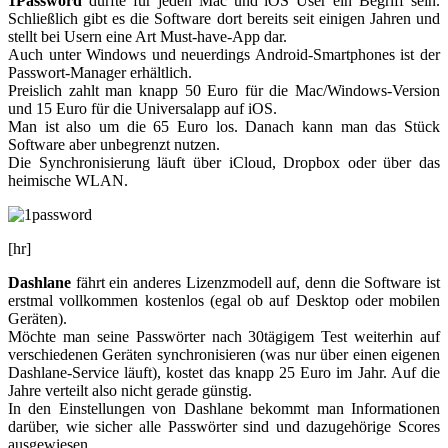
1Password
dürfte für jeden Mac und iOS User ein Begriff sein.
Schließlich gibt es die Software dort bereits seit einigen Jahren und
stellt bei Usern eine Art Must-have-App dar.
Auch unter Windows und neuerdings Android-Smartphones ist der
Passwort-Manager erhältlich.
Preislich zahlt man knapp 50 Euro für die Mac/Windows-Version
und 15 Euro für die Universalapp auf iOS.
Man ist also um die 65 Euro los. Danach kann man das Stück
Software aber unbegrenzt nutzen.
Die Synchronisierung läuft über iCloud, Dropbox oder über das
heimische WLAN.
[hr]
Dashlane
fährt ein anderes Lizenzmodell auf, denn die Software ist
erstmal vollkommen kostenlos (egal ob auf Desktop oder mobilen
Geräten).
Möchte man seine Passwörter nach 30tägigem Test weiterhin auf
verschiedenen Geräten synchronisieren (was nur über einen eigenen
Dashlane-Service läuft), kostet das knapp 25 Euro im Jahr. Auf die
Jahre verteilt also nicht gerade günstig.
In den Einstellungen von Dashlane bekommt man Informationen
darüber, wie sicher alle Passwörter sind und dazugehörige Scores
ausgewiesen.