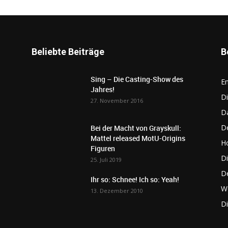
Beliebte Beiträge
B
Sing – Die Casting-Show des
E
Jahres!
Di
27. November 2016
D
De
Bei der Macht von Grayskull:
Mattel released MotU-Origins
Ho
Figuren
Di
25. Juli 2019
D
Ihr so: Schnee! Ich so: Yeah!
W
13. Dezember 2010
D