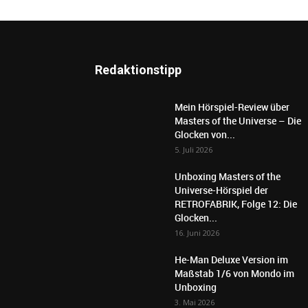
Redaktionstipp
Mein Hörspiel-Review über
Masters of the Universe – Die
Glocken von...
5. Juli 2026
Unboxing Masters of the
Universe-Hörspiel der
RETROFABRIK, Folge 12: Die
Glocken...
16. Juni 2026
He-Man Deluxe Version im
Maßstab 1/6 von Mondo im
Unboxing
3. Mai 2026