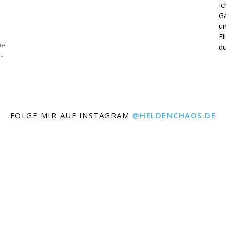
Ic
Gä
un
Fi
iel
du
-
FOLGE MIR AUF INSTAGRAM
@HELDENCHAOS.DE