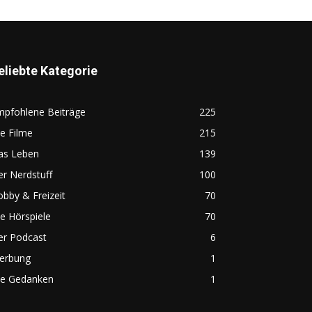
eliebte Kategorie
mpfohlene Beiträge
225
e Filme
215
as Leben
139
r Nerdstuff
100
bby & Freizeit
70
e Hörspiele
70
er Podcast
6
erbung
1
ie Gedanken
1