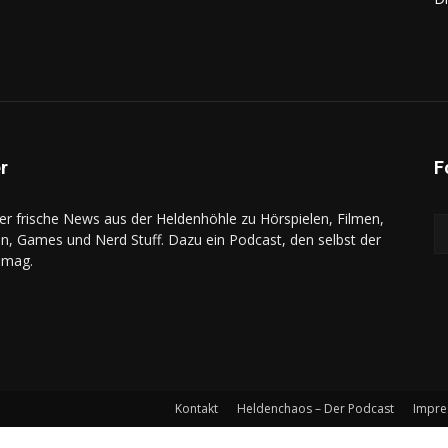
r
F
r frische News aus der Heldenhöhle zu Hörspielen, Filmen,
en, Games und Nerd Stuff. Dazu ein Podcast, den selbst der
 mag.
Kontakt
Heldenchaos – Der Podcast
Impr