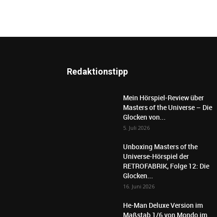
Redaktionstipp
Mein Hörspiel-Review über
Masters of the Universe – Die
Glocken von...
5. Juli 2026
Unboxing Masters of the
Universe-Hörspiel der
RETROFABRIK, Folge 12: Die
Glocken...
16. Juni 2026
He-Man Deluxe Version im
Maßstab 1/6 von Mondo im