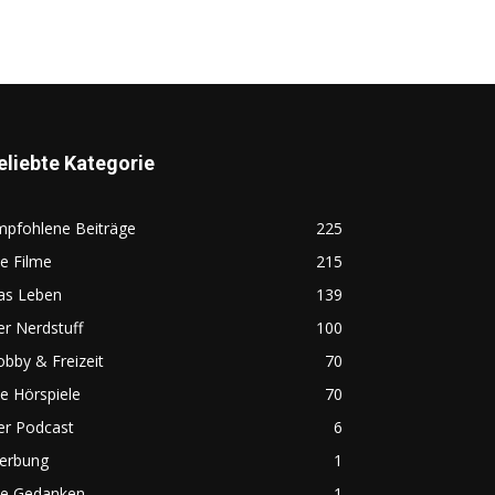
eliebte Kategorie
mpfohlene Beiträge
225
e Filme
215
as Leben
139
r Nerdstuff
100
bby & Freizeit
70
e Hörspiele
70
er Podcast
6
erbung
1
ie Gedanken
1