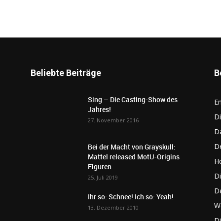
Beliebte Beiträge
B
Sing – Die Casting-Show des
E
Jahres!
Di
27. November 2016
D
De
Bei der Macht von Grayskull:
Mattel released MotU-Origins
Ho
Figuren
Di
25. Juli 2019
D
Ihr so: Schnee! Ich so: Yeah!
W
13. Dezember 2010
D