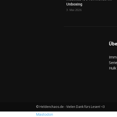
Unboxing
3. Mai 2026
Übe
Imme
Seri
Hulk
© Heldenchaos.de - Vielen Dank fürs Lesen! <3
Mastodon