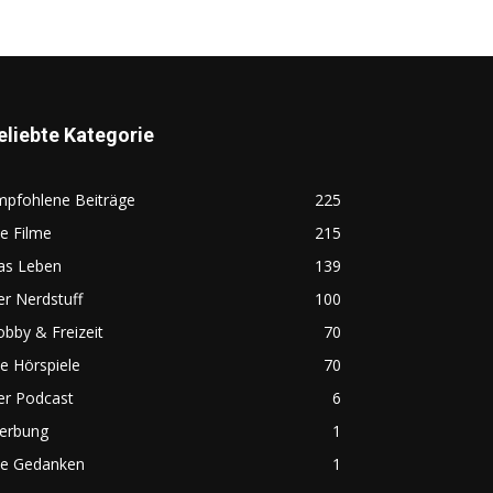
eliebte Kategorie
mpfohlene Beiträge
225
e Filme
215
as Leben
139
r Nerdstuff
100
bby & Freizeit
70
e Hörspiele
70
er Podcast
6
erbung
1
ie Gedanken
1