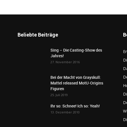
Beliebte Beiträge
B
Sing – Die Casting-Show des
E
Jahres!
Di
27. November 2016
D
De
Bei der Macht von Grayskull:
Mattel released MotU-Origins
Ho
Figuren
Di
25. Juli 2019
D
Ihr so: Schnee! Ich so: Yeah!
W
13. Dezember 2010
D