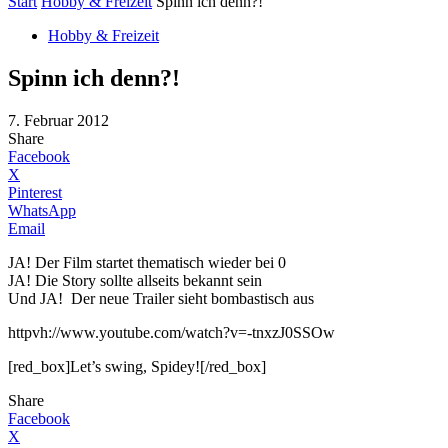
Start
Hobby & Freizeit
Spinn ich denn?!
Hobby & Freizeit
Spinn ich denn?!
7. Februar 2012
Share
Facebook
X
Pinterest
WhatsApp
Email
JA! Der Film startet thematisch wieder bei 0
JA! Die Story sollte allseits bekannt sein
Und JA! Der neue Trailer sieht bombastisch aus
httpvh://www.youtube.com/watch?v=-tnxzJ0SSOw
[red_box]Let’s swing, Spidey![/red_box]
Share
Facebook
X