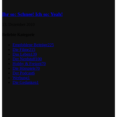
Ihr so: Schnee! Ich so: Yeah!
13. Dezember 2010
Beliebte Kategorie
Empfohlene Beiträge
225
Die Filme
215
Das Leben
139
Der Nerdstuff
100
Hobby & Freizeit
70
Die Hörspiele
70
Der Podcast
6
Werbung
1
Die Gedanken
1