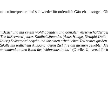
neu interpretiert und soll wieder für ordentlich Gänsehaut sorgen. Ob d
en Beziehung mit einem wohlhabenden und genialen Wissenschaftler gef
yer, The InBetween), ihres Kindheitsfreundes (Aldis Hodge, Straight Ou
ouse) Selbstmord begeht und ihr einen erheblichen Teil seines großen V
Zufälle mit tödlichem Ausgang, deren Ziel ihre am meisten geliebten Me
 zunehmend an den Rand des Wahnsinns treibt.“
(Quelle: Universal Pict