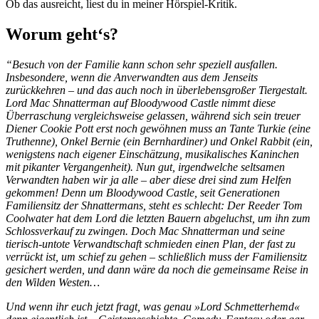
Ob das ausreicht, liest du in meiner Hörspiel-Kritik.
Worum geht‘s?
“Besuch von der Familie kann schon sehr speziell ausfallen.
Insbesondere, wenn die Anverwandten aus dem Jenseits
zurückkehren – und das auch noch in überlebensgroßer Tiergestalt.
Lord Mac Shnatterman auf Bloodywood Castle nimmt diese
Überraschung vergleichsweise gelassen, während sich sein treuer
Diener Cookie Pott erst noch gewöhnen muss an Tante Turkie (eine
Truthenne), Onkel Bernie (ein Bernhardiner) und Onkel Rabbit (ein,
wenigstens nach eigener Einschätzung, musikalisches Kaninchen
mit pikanter Vergangenheit). Nun gut, irgendwelche seltsamen
Verwandten haben wir ja alle – aber diese drei sind zum Helfen
gekommen! Denn um Bloodywood Castle, seit Generationen
Familiensitz der Shnattermans, steht es schlecht: Der Reeder Tom
Coolwater hat dem Lord die letzten Bauern abgeluchst, um ihn zum
Schlossverkauf zu zwingen. Doch Mac Shnatterman und seine
tierisch-untote Verwandtschaft schmieden einen Plan, der fast zu
verrückt ist, um schief zu gehen – schließlich muss der Familiensitz
gesichert werden, und dann wäre da noch die gemeinsame Reise in
den Wilden Westen…
Und wenn ihr euch jetzt fragt, was genau »Lord Schmetterhemd«