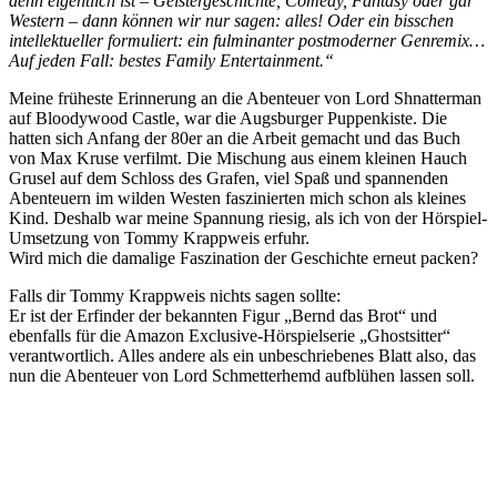
denn eigentlich ist – Geistergeschichte, Comedy, Fantasy oder gar
Western – dann können wir nur sagen: alles! Oder ein bisschen
intellektueller formuliert: ein fulminanter postmoderner Genremix…
Auf jeden Fall: bestes Family Entertainment.“
Meine früheste Erinnerung an die Abenteuer von Lord Shnatterman
auf Bloodywood Castle, war die Augsburger Puppenkiste. Die
hatten sich Anfang der 80er an die Arbeit gemacht und das Buch
von Max Kruse verfilmt. Die Mischung aus einem kleinen Hauch
Grusel auf dem Schloss des Grafen, viel Spaß und spannenden
Abenteuern im wilden Westen faszinierten mich schon als kleines
Kind. Deshalb war meine Spannung riesig, als ich von der Hörspiel-
Umsetzung von Tommy Krappweis erfuhr.
Wird mich die damalige Faszination der Geschichte erneut packen?
Falls dir Tommy Krappweis nichts sagen sollte:
Er ist der Erfinder der bekannten Figur „Bernd das Brot“ und
ebenfalls für die Amazon Exclusive-Hörspielserie „Ghostsitter“
verantwortlich. Alles andere als ein unbeschriebenes Blatt also, das
nun die Abenteuer von Lord Schmetterhemd aufblühen lassen soll.