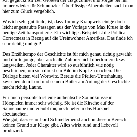
Alt geglückt ist! Der Großteil der Gags zündet und sorgte bei mir
immer wieder für Schmunzler. Überflüssige Albernheiten sucht man
hier zum Glück vergeblich.
Was ich sehr gut finde, ist, dass Tommy Krappweis einige doch
leicht angestaubte Passagen aus der Vorlage von Max Kruse in die
heutige Zeit transportierte. Ein wichtiges Beispiel ist die Political
Correctness in Bezug auf die Ureinwohner Amerikas. Das finde ich
sehr richtig und gut!
Das Erzähltempo der Geschichte ist für mich genau richtig gewählt
und dürfte junge, aber auch alte Zuhörer nicht überfordern bzw.
langweilen. Jeder Charakter wird so ausführlich wie nötig
beschrieben, um sich direkt ein Bild im Kopf zu machen. Die
Dialoge bieten viel Wortwitz. Bereits die Pfeifen-Unterhaltung
zwischen dem Lord und seinem Butler am Anfang der Geschichte
macht richtig Laune.
Für mich persönlich ist eine authentische Soundkulisse in
Hörspielen immer sehr wichtig. Sie ist die Kirsche auf der
Sahnehaube und erlaubt mir, noch tiefer in das Hörspiel
abzutauchen.
Wie gut, dass es in Lord Schmetterhemd auch in diesem Bereich
keinen Grund zur Klage gibt. Alles wirkt rund und liebevoll
produziert.