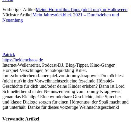
Vorheriger Artikel
Meine Horrorfilm-Tipps (nicht nur) an Halloween
Nächster Artikel
Mein Jahresrückblick 2021 – Durchziehen und
Neuanfang
Patrick
https://heldenchaos.de
Internet-Wellenreiter, Podcast-DJ, Blog-Tipper, Kino-Gänger,
Hörspiel-Verschlinger, Schokopudding-Killer.
lord-schmetterhemd-hoerspiel-von-tommy-krappweis
Du möchtest
(nicht nur) in der Vorweihnachtszeit eine fesselnde Hörspiel-
Geschichte für dich und/oder deine Kinder erleben? Dann ist Lord
Schmetterhemd in der Neuinszenierung von Tommy Krappweis
genau das Richtige! Eine wunderbare Geschichte, tolle Sprecher
und klasse Dialoge sorgen für einen Hörgenuss, der Spaß macht und
gut unterhält. Danke für dieses vorzeitige Weihnachtsgeschenk!
Verwandte Artikel