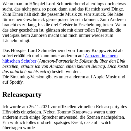
Wenn man im Hörspiel Lord Schmetterhemd allerdings doch etwas
sucht, das nicht ganz so passt, dann sind das für mich zwei Dinge.
Zum Einen hält sich die passende Musik zu sehr zurück. Sie hätte
für meinen Geschmack gerne präsenter sein können. Zum Anderen
braucht es zu lang, bis die drei Geister in Erscheinung treten. Wenn
das aber geschehen ist, glänzen sie mit einer tollen Dynamik, die
viel Spaß beim Zuhören macht und mich immer wieder zum
Lächeln bringt.
Das Hörspiel Lord Schmetterhemd von Tommy Krappweis ist ab
sofort erhältlich und kann unter anderem auf
Amazon in einem
hübschen Schuber
(
Amazon-Partnerlink: Solltest du über den Link
bestellen, erhalte ich von Amazon einen kleinen Beitrag. Dich kostet
das natürlich nichts extra
) bestellt werden.
Die Streaming-Version gibt es unter anderem auf Apple Music und
auf Spotify.
Releaseparty
Ich wurde am 26.11.2021 zur offiziellen virtuellen Releaseparty des
Hörspiels eingeladen. Neben Tommy Krappweis waren unter
anderem auch einige Sprecher anwesend, die Szenen nachspielten.
Ein wirklich tolles und sehr spaßiges Event, das auf Twitch
übertragen wurde.