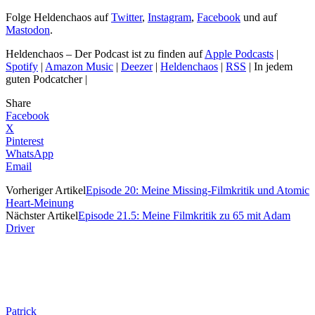
Folge Heldenchaos auf
Twitter
,
Instagram
,
Facebook
und auf
Mastodon
.
Heldenchaos – Der Podcast ist zu finden auf
Apple Podcasts
|
Spotify
|
Amazon Music
|
Deezer
|
Heldenchaos
|
RSS
| In jedem
guten Podcatcher |
Share
Facebook
X
Pinterest
WhatsApp
Email
Vorheriger Artikel
Episode 20: Meine Missing-Filmkritik und Atomic
Heart-Meinung
Nächster Artikel
Episode 21.5: Meine Filmkritik zu 65 mit Adam
Driver
Patrick