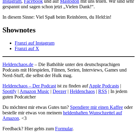
Instagram
,
Facebook
und auf
Mastodon
mit uns teilen. Wir sind sehr
gespannt und sagen schon jetzt „Vielen Dank!“.
In diesem Sinne: Viel Spaß beim Reinhören, du Held:in!
Shownotes
Franzi auf Instagram
Franzi auf X
Heldenchaos.de
– Die Bathöhle unter den deutschsprachigen
Podcasts mit Hörspielen, Filmen, Serien, Interviews, Games und
Nerd-Stuff, die selbst der Hulk mag.
Heldenchaos – Der Podcast
ist zu finden auf
Apple Podcasts
|
Spotify
|
Amazon Music
|
Deezer
|
Heldenchaos
|
RSS
| In jedem
guten Podcatcher
Du möchtest mir etwas Gutes tun?
Spendiere mir einen Kaffee
oder
bestelle mir etwas von meinem
heldenhaften Wunschzettel auf
Amazon
. <3
Feedback? Hier gehts zum
Formular
.