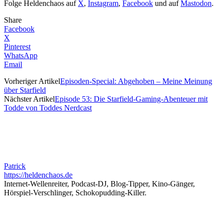
Folge Heldenchaos auf
X
,
Instagram
,
Facebook
und auf
Mastodon
.
Share
Facebook
X
Pinterest
WhatsApp
Email
Vorheriger Artikel
Episoden-Special: Abgehoben – Meine Meinung
über Starfield
Nächster Artikel
Episode 53: Die Starfield-Gaming-Abenteuer mit
Todde von Toddes Nerdcast
Patrick
https://heldenchaos.de
Internet-Wellenreiter, Podcast-DJ, Blog-Tipper, Kino-Gänger,
Hörspiel-Verschlinger, Schokopudding-Killer.