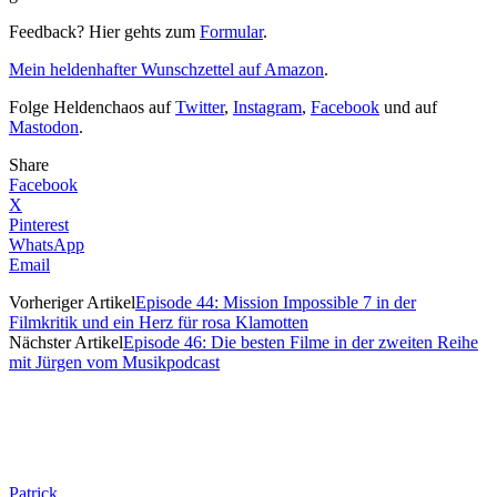
Feedback? Hier gehts zum
Formular
.
Mein heldenhafter Wunschzettel auf Amazon
.
Folge Heldenchaos auf
Twitter
,
Instagram
,
Facebook
und auf
Mastodon
.
Share
Facebook
X
Pinterest
WhatsApp
Email
Vorheriger Artikel
Episode 44: Mission Impossible 7 in der
Filmkritik und ein Herz für rosa Klamotten
Nächster Artikel
Episode 46: Die besten Filme in der zweiten Reihe
mit Jürgen vom Musikpodcast
Patrick