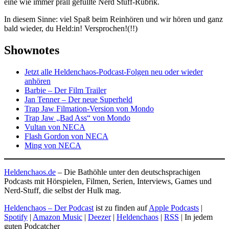
eine wie immer prall gefüllte Nerd Stuff-Rubrik.
In diesem Sinne: viel Spaß beim Reinhören und wir hören und ganz
bald wieder, du Held:in! Versprochen!(!!)
Shownotes
Jetzt alle Heldenchaos-Podcast-Folgen neu oder wieder
anhören
Barbie – Der Film Trailer
Jan Tenner – Der neue Superheld
Trap Jaw Filmation-Version von Mondo
Trap Jaw „Bad Ass“ von Mondo
Vultan von NECA
Flash Gordon von NECA
Ming von NECA
Heldenchaos.de
– Die Bathöhle unter den deutschsprachigen
Podcasts mit Hörspielen, Filmen, Serien, Interviews, Games und
Nerd-Stuff, die selbst der Hulk mag.
Heldenchaos – Der Podcast
ist zu finden auf
Apple Podcasts
|
Spotify
|
Amazon Music
|
Deezer
|
Heldenchaos
|
RSS
| In jedem
guten Podcatcher