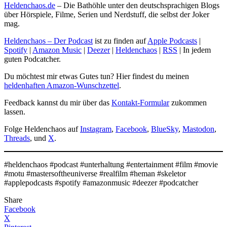
Heldenchaos.de
– Die Bathöhle unter den deutschsprachigen Blogs
über Hörspiele, Filme, Serien und Nerdstuff, die selbst der Joker
mag.
Heldenchaos – Der Podcast
ist zu finden auf
Apple Podcasts
|
Spotify
|
Amazon Music
|
Deezer
|
Heldenchaos
|
RSS
| In jedem
guten Podcatcher.
Du möchtest mir etwas Gutes tun? Hier findest du meinen
heldenhaften Amazon-Wunschzettel
.
Feedback kannst du mir über das
Kontakt-Formular
zukommen
lassen.
Folge Heldenchaos auf
Instagram
,
Facebook
,
BlueSky
,
Mastodon
,
Threads
, und
X
.
#heldenchaos #podcast #unterhaltung #entertainment #film #movie
#motu #mastersoftheuniverse #realfilm #heman #skeletor
#applepodcasts #spotify #amazonmusic #deezer #podcatcher
Share
Facebook
X