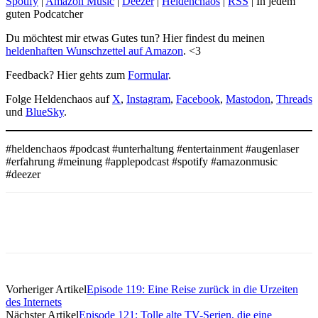
Spotify
|
Amazon Music
|
Deezer
|
Heldenchaos
|
RSS
| In jedem
guten Podcatcher
Du möchtest mir etwas Gutes tun? Hier findest du meinen
heldenhaften Wunschzettel auf Amazon
. <3
Feedback? Hier gehts zum
Formular
.
Folge Heldenchaos auf
X
,
Instagram
,
Facebook
,
Mastodon
,
Threads
und
BlueSky
.
#heldenchaos #podcast #unterhaltung #entertainment #augenlaser
#erfahrung #meinung #applepodcast #spotify #amazonmusic
#deezer
Vorheriger Artikel
Episode 119: Eine Reise zurück in die Urzeiten
des Internets
Nächster Artikel
Episode 121: Tolle alte TV-Serien, die eine