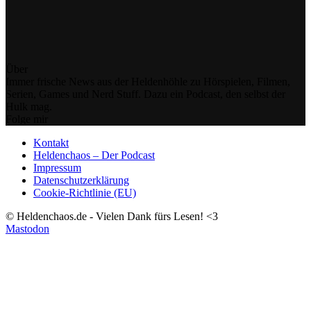
Über
Immer frische News aus der Heldenhöhle zu Hörspielen, Filmen,
Serien, Games und Nerd Stuff. Dazu ein Podcast, den selbst der
Hulk mag.
Folge mir
Kontakt
Heldenchaos – Der Podcast
Impressum
Datenschutzerklärung
Cookie-Richtlinie (EU)
© Heldenchaos.de - Vielen Dank fürs Lesen! <3
Mastodon