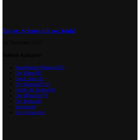
Ihr so: Schnee! Ich so: Yeah!
13. Dezember 2010
Beliebte Kategorie
Empfohlene Beiträge
225
Die Filme
215
Das Leben
139
Der Nerdstuff
100
Hobby & Freizeit
70
Die Hörspiele
70
Der Podcast
6
Werbung
1
Die Gedanken
1