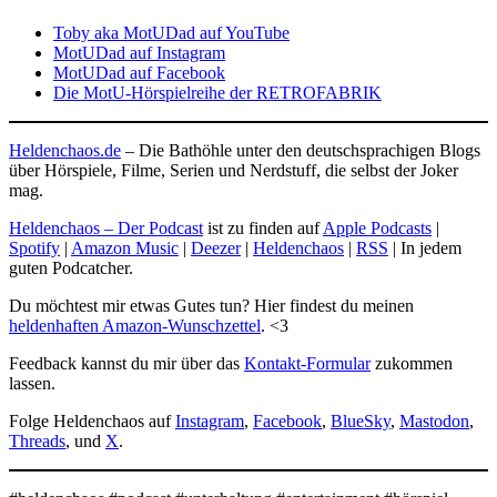
Toby aka MotUDad auf YouTube
MotUDad auf Instagram
MotUDad auf Facebook
Die MotU-Hörspielreihe der RETROFABRIK
Heldenchaos.de
– Die Bathöhle unter den deutschsprachigen Blogs
über Hörspiele, Filme, Serien und Nerdstuff, die selbst der Joker
mag.
Heldenchaos – Der Podcast
ist zu finden auf
Apple Podcasts
|
Spotify
|
Amazon Music
|
Deezer
|
Heldenchaos
|
RSS
| In jedem
guten Podcatcher.
Du möchtest mir etwas Gutes tun? Hier findest du meinen
heldenhaften Amazon-Wunschzettel
. <3
Feedback kannst du mir über das
Kontakt-Formular
zukommen
lassen.
Folge Heldenchaos auf
Instagram
,
Facebook
,
BlueSky
,
Mastodon
,
Threads
, und
X
.