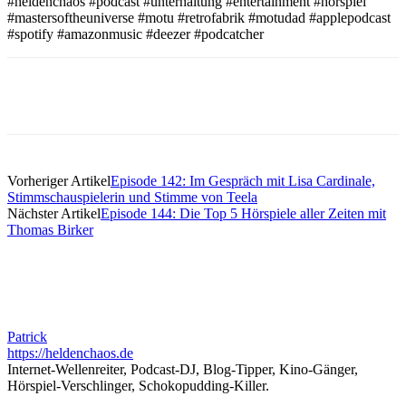
#heldenchaos #podcast #unterhaltung #entertainment #hörspiel
#mastersoftheuniverse #motu #retrofabrik #motudad #applepodcast
#spotify #amazonmusic #deezer #podcatcher
Vorheriger Artikel
Episode 142: Im Gespräch mit Lisa Cardinale,
Stimmschauspielerin und Stimme von Teela
Nächster Artikel
Episode 144: Die Top 5 Hörspiele aller Zeiten mit
Thomas Birker
Patrick
https://heldenchaos.de
Internet-Wellenreiter, Podcast-DJ, Blog-Tipper, Kino-Gänger,
Hörspiel-Verschlinger, Schokopudding-Killer.