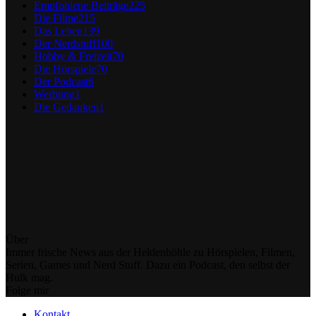
Empfohlene Beiträge
225
Die Filme
215
Das Leben
139
Der Nerdstuff
100
Hobby & Freizeit
70
Die Hörspiele
70
Der Podcast
6
Werbung
1
Die Gedanken
1
Über
Immer frische News aus der Heldenhöhle zu Hörspielen, Filmen,
Serien, Games und Nerd Stuff. Dazu ein Podcast, den selbst der
Hulk mag.
Folge mir
Kontakt