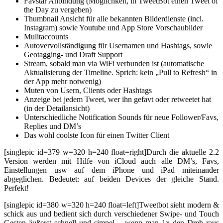
Favstar Anbindung (Möglichkeit, in TweetBot einen Tweet of
the Day zu vergeben)
Thumbnail Ansicht für alle bekannten Bilderdienste (incl.
Instagram) sowie Youtube und App Store Vorschaubilder
Mulitaccounts
Autovervollständigung für Usernamen und Hashtags, sowie
Geotagging- und Draft Support
Stream, sobald man via WiFi verbunden ist (automatische
Aktualisierung der Timeline. Sprich: kein „Pull to Refresh“ in
der App mehr notwenig)
Muten von Usern, Clients oder Hashtags
Anzeige bei jedem Tweet, wer ihn gefavt oder retweetet hat
(in der Detailansicht)
Unterschiedliche Notification Sounds für neue Follower/Favs,
Replies und DM’s
Das wohl coolste Icon für einen Twitter Client
[singlepic id=379 w=320 h=240 float=right]Durch die aktuelle 2.2
Version werden mit Hilfe von iCloud auch alle DM’s, Favs,
Einstellungen usw auf dem iPhone und iPad miteinander
abgeglichen. Bedeutet: auf beiden Devices der gleiche Stand.
Perfekt!
[singlepic id=380 w=320 h=240 float=left]Tweetbot sieht modern &
schick aus und bedient sich durch verschiedener Swipe- und Touch
Gesten äußerst schnell und simpel – wenn man 1x den Dreh raus