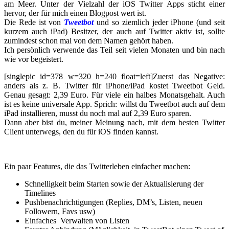
am Meer. Unter der Vielzahl der iOS Twitter Apps sticht einer
hervor, der für mich einen Blogpost wert ist.
Die Rede ist von
Tweetbot
und so ziemlich jeder iPhone (und seit
kurzem auch iPad) Besitzer, der auch auf Twitter aktiv ist, sollte
zumindest schon mal von dem Namen gehört haben.
Ich persönlich verwende das Teil seit vielen Monaten und bin nach
wie vor begeistert.
[singlepic id=378 w=320 h=240 float=left]Zuerst das Negative:
anders als z. B. Twitter für iPhone/iPad kostet Tweetbot Geld.
Genau gesagt: 2,39 Euro. Für viele ein halbes Monatsgehalt. Auch
ist es keine universale App. Sprich: willst du Tweetbot auch auf dem
iPad installieren, musst du noch mal auf 2,39 Euro sparen.
Dann aber bist du, meiner Meinung nach, mit dem besten Twitter
Client unterwegs, den du für iOS finden kannst.
Ein paar Features, die das Twitterleben einfacher machen:
Schnelligkeit beim Starten sowie der Aktualisierung der
Timelines
Pushbenachrichtigungen (Replies, DM’s, Listen, neuen
Followern, Favs usw)
Einfaches Verwalten von Listen