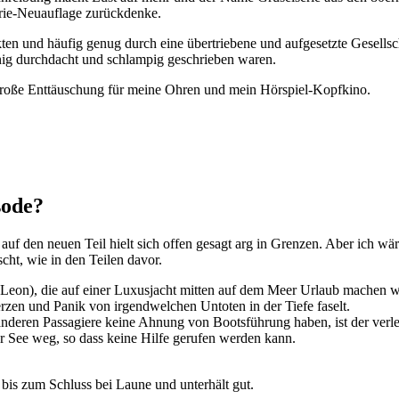
erie-Neuauflage zurückdenke.
en und häufig genug durch eine übertriebene und aufgesetzte Gesellscha
g durchdacht und schlampig geschrieben waren.
 große Enttäuschung für meine Ohren und mein Hörspiel-Kopfkino.
sode?
 auf den neuen Teil hielt sich offen gesagt arg in Grenzen. Aber ich wä
cht, wie in den Teilen davor.
eon), die auf einer Luxusjacht mitten auf dem Meer Urlaub machen wol
en und Panik von irgendwelchen Untoten in der Tiefe faselt.
 anderen Passagiere keine Ahnung von Bootsführung haben, ist der verle
r See weg, so dass keine Hilfe gerufen werden kann.
r bis zum Schluss bei Laune und unterhält gut.