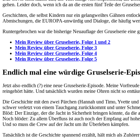
gehen. Leider doch, wenn ich da an die ersten fünf Teile der Grusels
Geschichten, die selbst Kindern nur ein gelangweiltes Gähnen entlockt
Abmischungen, die EUROPA-unwürdig und Dialoge, die häufig weni
Runtergebrochen war die bisherige Neuauflage der Gruselserie eine
Mein Review über Gruselserie, Folge 1 und 2
Mein Review über Gruselserie, Folge 3
Mein Review über Gruselserie, Folge 4
Mein Review über Gruselserie, Folge 5
Endlich mal eine würdige Gruselserie-Epi
Jetzt also endlich (?) eine neue Gruselserie-Episode. Meine Vorfreude
reingehört hätte. Und tatsächlich wurden meine Ohren nicht so enttäus
Die Geschichte mit den zwei Pärchen (Hannah und Timo, Yvette und L
schwer verletzt von einem Tauchgang zurückkommt und unter Schmerz
Blöd: Der Einzige, der die Jacht in Sicherheit bringen könnte, da die
Noch blöder: Zu allem Überfluss ist auch noch der Empfang auf hohe
Und so muss die Crew auf der Jacht um ihr Überleben kämpfen.
Tatsächlich ist die Geschichte spannend erzählt, hält mich als Zuhöre