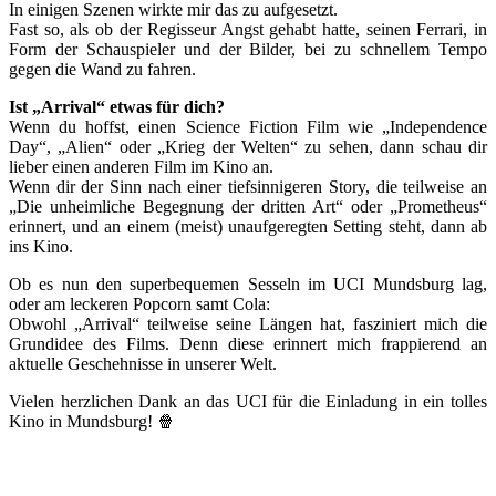
In einigen Szenen wirkte mir das zu aufgesetzt.
Fast so, als ob der Regisseur Angst gehabt hatte, seinen Ferrari, in
Form der Schauspieler und der Bilder, bei zu schnellem Tempo
gegen die Wand zu fahren.
Ist „Arrival“ etwas für dich?
Wenn du hoffst, einen Science Fiction Film wie „Independence
Day“, „Alien“ oder „Krieg der Welten“ zu sehen, dann schau dir
lieber einen anderen Film im Kino an.
Wenn dir der Sinn nach einer tiefsinnigeren Story, die teilweise an
„Die unheimliche Begegnung der dritten Art“ oder „Prometheus“
erinnert, und an einem (meist) unaufgeregten Setting steht, dann ab
ins Kino.
Ob es nun den superbequemen Sesseln im UCI Mundsburg lag,
oder am leckeren Popcorn samt Cola:
Obwohl „Arrival“ teilweise seine Längen hat, fasziniert mich die
Grundidee des Films. Denn diese erinnert mich frappierend an
aktuelle Geschehnisse in unserer Welt.
Vielen herzlichen Dank an das UCI für die Einladung in ein tolles
Kino in Mundsburg! 🍿