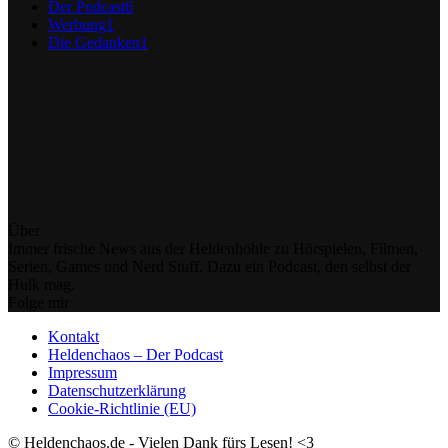
Der Podcast
6
Werbung
1
Die Gedanken
1
Über
Immer frische News aus der Heldenhöhle zu Hörspielen, Filmen,
Serien, Games und Nerd Stuff. Dazu ein Podcast, den selbst der
Hulk mag.
Folge mir
Kontakt
Heldenchaos – Der Podcast
Impressum
Datenschutzerklärung
Cookie-Richtlinie (EU)
© Heldenchaos.de - Vielen Dank fürs Lesen! <3