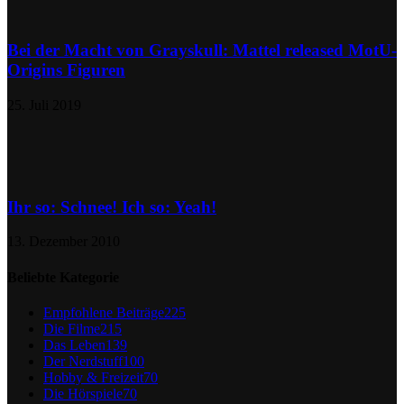
Bei der Macht von Grayskull: Mattel released MotU-
Origins Figuren
25. Juli 2019
Ihr so: Schnee! Ich so: Yeah!
13. Dezember 2010
Beliebte Kategorie
Empfohlene Beiträge
225
Die Filme
215
Das Leben
139
Der Nerdstuff
100
Hobby & Freizeit
70
Die Hörspiele
70