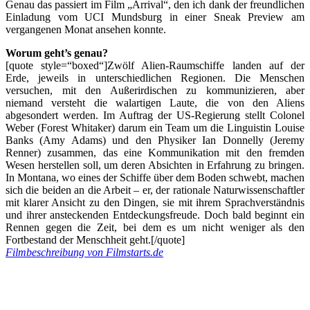
Genau das passiert im Film „Arrival“, den ich dank der freundlichen
Einladung vom UCI Mundsburg in einer Sneak Preview am
vergangenen Monat ansehen konnte.
Worum geht’s genau?
[quote style=“boxed“]Zwölf Alien-Raumschiffe landen auf der
Erde, jeweils in unterschiedlichen Regionen. Die Menschen
versuchen, mit den Außerirdischen zu kommunizieren, aber
niemand versteht die walartigen Laute, die von den Aliens
abgesondert werden. Im Auftrag der US-Regierung stellt Colonel
Weber (Forest Whitaker) darum ein Team um die Linguistin Louise
Banks (Amy Adams) und den Physiker Ian Donnelly (Jeremy
Renner) zusammen, das eine Kommunikation mit den fremden
Wesen herstellen soll, um deren Absichten in Erfahrung zu bringen.
In Montana, wo eines der Schiffe über dem Boden schwebt, machen
sich die beiden an die Arbeit – er, der rationale Naturwissenschaftler
mit klarer Ansicht zu den Dingen, sie mit ihrem Sprachverständnis
und ihrer ansteckenden Entdeckungsfreude. Doch bald beginnt ein
Rennen gegen die Zeit, bei dem es um nicht weniger als den
Fortbestand der Menschheit geht.[/quote]
Filmbeschreibung von Filmstarts.de