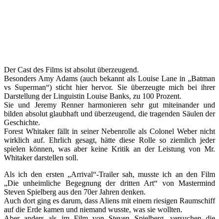
Der Cast des Films ist absolut überzeugend.
Besonders Amy Adams (auch bekannt als Louise Lane in „Batman
vs Superman“) sticht hier hervor. Sie überzeugte mich bei ihrer
Darstellung der Linguistin Louise Banks, zu 100 Prozent.
Sie und Jeremy Renner harmonieren sehr gut miteinander und
bilden absolut glaubhaft und überzeugend, die tragenden Säulen der
Geschichte.
Forest Whitaker fällt in seiner Nebenrolle als Colonel Weber nicht
wirklich auf. Ehrlich gesagt, hätte diese Rolle so ziemlich jeder
spielen können, was aber keine Kritik an der Leistung von Mr.
Whitaker darstellen soll.
Als ich den ersten „Arrival“-Trailer sah, musste ich an den Film
„Die unheimliche Begegnung der dritten Art“ von Mastermind
Steven Spielberg aus den 70er Jahren denken.
Auch dort ging es darum, dass Aliens mit einem riesigen Raumschiff
auf die Erde kamen und niemand wusste, was sie wollten.
Aber anders als im Film von Steven Spielberg, versuchen die