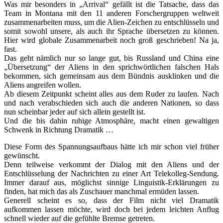
Was mir besonders in „Arrival“ gefällt ist die Tatsache, dass das
Team in Montana mit den 11 anderen Forschergruppen weltweit
zusammenarbeiten muss, um die Alien-Zeichen zu entschlüsseln und
somit sowohl unsere, als auch ihr Sprache übersetzen zu können.
Hier wird globale Zusammenarbeit noch groß geschrieben! Na ja,
fast.
Das geht nämlich nur so lange gut, bis Russland und China eine
„Übersetzung“ der Aliens in den sprichwörtlichen falschen Hals
bekommen, sich gemeinsam aus dem Bündnis ausklinken und die
Aliens angreifen wollen.
Ab diesem Zeitpunkt scheint alles aus dem Ruder zu laufen. Nach
und nach verabschieden sich auch die anderen Nationen, so dass
nun scheinbar jeder auf sich allein gestellt ist.
Und die bis dahin ruhige Atmosphäre, macht einen gewaltigen
Schwenk in Richtung Dramatik …
Diese Form des Spannungsaufbaus hätte ich mir schon viel früher
gewünscht.
Denn teilweise verkommt der Dialog mit den Aliens und der
Entschlüsselung der Nachrichten zu einer Art Telekolleg-Sendung.
Immer darauf aus, möglichst sinnige Linguistik-Erklärungen zu
finden, hat mich das als Zuschauer manchmal ermüden lassen.
Generell scheint es so, dass der Film nicht viel Dramatik
aufkommen lassen möchte, wird doch bei jedem leichten Anflug
schnell wieder auf die gefühlte Bremse getreten.